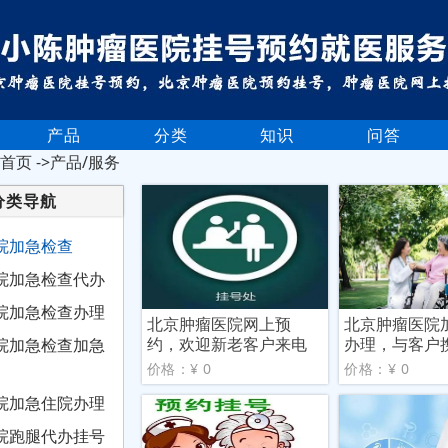
产品
分类
知识
问答
首页
->产品/服务
分类导航
院加急检查
院加急检查代办
院加急检查办理
北京肿瘤医院网上预
北京肿瘤医院
约，欢迎新老客户来电
办理，与客户
院加急检查加急
咨询
价格：¥ 0
价格：¥ 0
院加急住院办理
院跑腿代办挂号