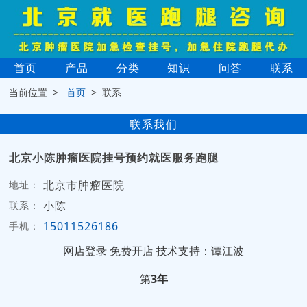
首页
产品
分类
知识
问答
联系
当前位置 >
首页
> 联系
联系我们
北京小陈肿瘤医院挂号预约就医服务跑腿
北京市肿瘤医院
地址：
小陈
联系：
15011526186
手机：
网店登录
免费开店
技术支持：谭江波
第
3年