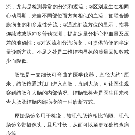
流，尤其是检测异常的分流和返流；②区别发生在相同
心动周期，来自不同部位而方向相似的血流，如联合瓣
膜病变的和多发性分流；③通过射流方位的显示，指导
连续波或脉冲多普勒探测，提高定量分析心排血量及压
差的准确性；④对返流和分流病变，可提供简便的半定
量诊断方法。不足之处是二维结构显象的质量因帧数减
少而降低。
肠镜是一支细长可弯曲的医学仪器，直径大约1厘
米，结肠镜通过肛门进入直肠，直到大肠，可让医生观
察到结肠和大肠的内部情况。结肠镜检查是医生用来检
查大肠及结肠内部病变的一种诊断方式。
原始肠镜多用于检疫，较现代肠镜相比简陋。现代
肠镜多带摄像头，且尺寸长，从而可以至更深处检查病
变等。