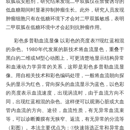
双胍或安慰剂，研究结果发现二甲双胍仅在禁食诱导的
低血糖期间时显著抑制肿瘤生长。此外，研究人员发现
肿瘤细胞只有在低糖环境下才会对二甲双胍敏感，表明
二甲双胍在低糖环境中才会起到抗肿瘤作用。
彩色多普勒血流显像 以彩色的亮度表??现红蓝相混
的杂色。1980年代发展的新技术将血流显色，重叠于
黑白的二维或M型心动图上，可更清楚地显示结构异常
和血液动力学异常的关系，这即是彩色多普勒血流显
像。用自相关技术和彩色编码处理，一般将血流朝向探
头的显示为红色，背向探头的血流显示为蓝色，以色彩
的亮度表示血流速度，出现涡流时，由于血流方向不
同，出现红蓝相混的杂色。这样便可以观测心脏或大血
管内血流的方向、途径，血流性质，有无异常血流束
等，可以诊断瓣膜有无狭窄、返流，有无异常的分流等
（彩图）。本法主要优点为：①快速筛选正常和异常血